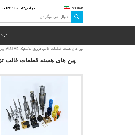
Persian
حراجی:
-769-82066118
درخو
پین های هسته قطعات قالب تزریق پلاستیک AISI M2، پین های هسته دقیق HSS فولادی با سرعت بالا