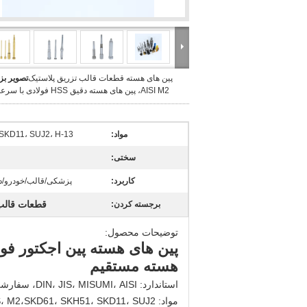
پین های هسته قطعات قالب تزریق پلاستیک
تصویر بز
AISI M2، پین های هسته دقیق HSS فولادی با سرعت بالا
مواد:
SKD11، SUJ2، H-13
سختی:
کاربرد:
پزشکی/قالب/خودرو/دس
قطعات قالب ت
برجسته کردن:
توضیحات محصول:
پین های هسته پین ​​اجکتور فو
هسته مستقیم
استاندارد: DIN، JIS، MISUMI، AISI، سفارشی
مواد: HSS، M2،
SKD61، SKH51، SKD11، SUJ2،