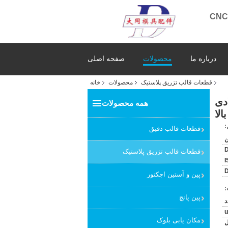
درباره ما
محصولات
صفحه اصلی
قطعات قالب تزریق پلاستیک
محصولات
خانه
A، پین های هسته دقیق HSS فولادی
همه محصولات
لا
:
قطعات قالب دقیق
قطعات قالب تزریق پلاستیک
I
D
پین و آستین اجکتور
:
پین پانچ
مکان یابی بلوک
ل