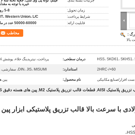
جزئیات بسته بندی:
فیلم، لوله پی وی سی، جعبه تخته سه لا 
غیره با توجه به مقدار
زمان تحویل:
5-8 روز
شرایط پرداخت:
/T، Western Union، L/C
قابلیت ارائه:
50000-60000 عدد در ماه
مخاطب
رگ :
HSS، SKD61، SKH51، 
درمان سطحی:
پرداخت، نیتریدینگ خلاء، پوشش TiCN
60+/-2HRC
استاندارد:
DIN، JIS، MISUMI، سفارشی، AISI
ت افزار/صنایع مکانیکی
نام محصول:
پین ه
زریق پلاستیک AISI
قطعات قالب تزریق پلاستیک M2
پین های هسته دقیق HSS
,
,
لادی با سرعت بالا قالب تزریق پلاستیکی ابزار پین