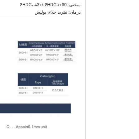
سختی: 60+/-2HRC، 43
+/-2HRC
درمان: نیترید خلاء، پولیش