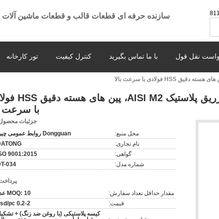
86
سازنده حرفه ای قطعات قالب و قطعات ماشین آلات CNC
است نقل قول
با ما تماس بگیرید
کنترل کیفیت
تور کارخانه
پین های هسته قطعات قالب تزریق پلاستیک ISI M2
با سرعت با
جزئیات محصول
محل منبع:
Dongguan روابط عمومی چین
نام تجاری:
DATONG
گواهی:
SO 9001:2015
شماره مدل:
T-034
پرداخت
مقدار حداقل تعداد سفارش:
MOQ: 10 عدد
قیمت:
0.2-2 usd/pc
کیسه پلاستیکی (با روغن ضد زنگ) + تشکی