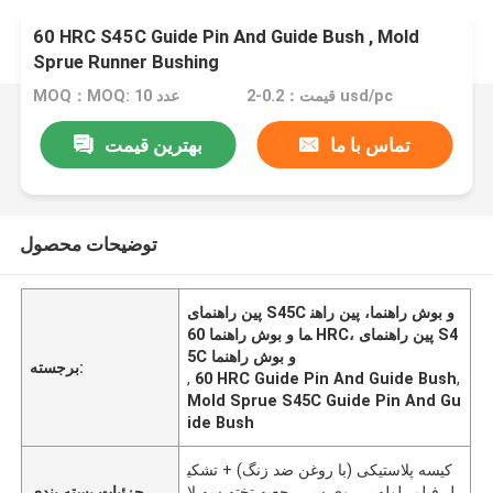
60 HRC S45C Guide Pin And Guide Bush , Mold
Sprue Runner Bushing
قیمت：0.2-2 usd/pc
MOQ：MOQ: 10 عدد
تماس با ما
بهترین قیمت
توضیحات محصول
پین راهنمای S45C و بوش راهنما، پین راهن
ما و بوش راهنما 60 HRC، پین راهنمای S4
5C و بوش راهنما
برجسته:
,
60 HRC Guide Pin And Guide Bush
,
Mold Sprue S45C Guide Pin And Gu
ide Bush
کیسه پلاستیکی (با روغن ضد زنگ) + تشکی
ل فیلم، لوله پی وی سی، جعبه تخته سه لا
جزئیات بسته بندی