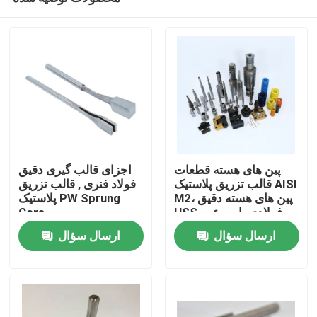
پین های هسته قطعات
اجزای قالب گیری دقیق
قالب تزریق پلاستیک AISI
فولاد فنری , قالب تزریق
M2، پین های هسته دقیق
پلاستیک PW Sprung
HSS فولادی با سرعت
Core
خانه
بالا
ارسال سؤال
ارسال سؤال
دربارهی ما
اطلاعات تماس