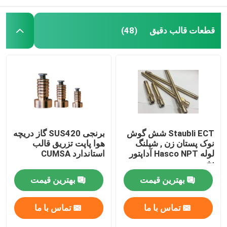
قطعات قالب دقیق
(48)
Staubli ECT شش گوش
برنجی SUS420 گاز دریچه
نوک پستان زن , شیلنگ
هوا پاپت تزریق قالب
لوله Hasco NPT آداپتور
استاندارد CUMSA
نخ
بهترین قیمت
بهترین قیمت
تماس با ما
تماس با ما