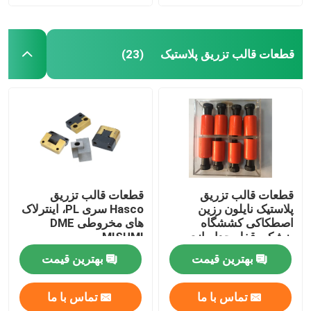
قطعات قالب تزریق پلاستیک
(23)
قطعات قالب تزریق
قطعات قالب تزریق
پلاستیک نایلون رزین
Hasco سری PL، اینترلاک
اصطکاکی کششگاه
های مخروطی DME
پزشکی قفل جداسازی
MISUMI
بهترین قیمت
بهترین قیمت
تماس با ما
تماس با ما