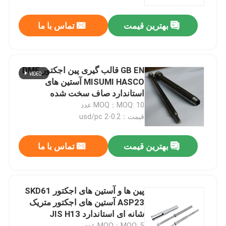
بهترین قیمت
تماس با ما
محصولات
قطعات قالب دقیق
GB EN قالب گیری پین اجکتور DME
MISUMI HASCO آستین های
قطعات قالب تزریق پلاستیک
استاندارد صاف سخت شده
MOQ：MOQ: 10 عدد
قیمت：0.2-2 usd/pc
پین و آستین اجکتور
بهترین قیمت
تماس با ما
پین پانچ
مکان یابی بلوک
پین ها و آستین های اجکتور SKD61
ASP23 آستین های اجکتور متریک
شانه ای استاندارد JIS H13
پین ها و بوش های راهنما
MOQ：MOQ: 5 عدد