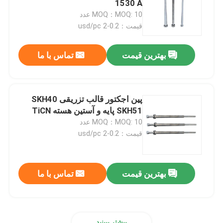
1530 A
MOQ：MOQ: 10 عدد
سوزن جمع آوری خون
قیمت：0.2-2 usd/pc
بهترین قیمت
تماس با ما
لوله جمع آوری خون خلاء
پین اجکتور قالب تزریقی SKH40
SKH51 پایه و آستین هسته TiCN
MOQ：MOQ: 10 عدد
قیمت：0.2-2 usd/pc
بهترین قیمت
تماس با ما
بیشتر ببینید