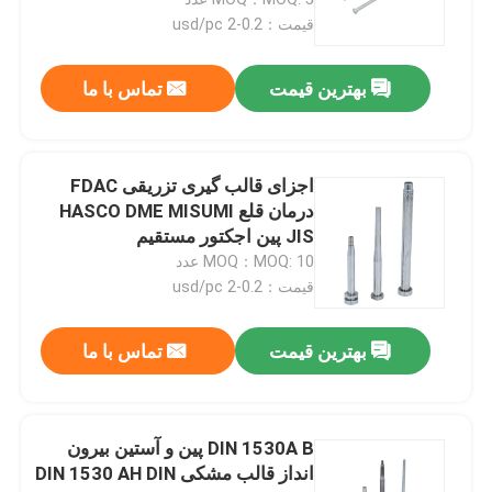
قیمت：0.2-2 usd/pc
اسپرو بوشینگ
بهترین قیمت
تماس با ما
قالب گیری تزریق پین هسته
اجزای قالب گیری تزریقی FDAC
پین های هسته قالب
درمان قلع HASCO DME MISUMI
JIS پین اجکتور مستقیم
MOQ：MOQ: 10 عدد
قطعات ماشینکاری CNC
قیمت：0.2-2 usd/pc
قطعات فرز CNC
بهترین قیمت
تماس با ما
قطعات تراشکاری CNC
DIN 1530A B پین و آستین بیرون
انداز قالب مشکی DIN 1530 AH DIN
قطعات ماشینکاری دقیق