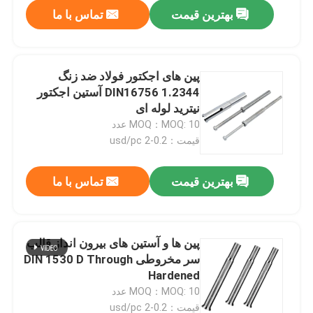
بهترین قیمت
تماس با ما
پین های اجکتور فولاد ضد زنگ
DIN16756 1.2344 آستین اجکتور
نیترید لوله ای
MOQ：MOQ: 10 عدد
قیمت：0.2-2 usd/pc
بهترین قیمت
تماس با ما
خانه
پین ها و آستین های بیرون انداز قالب
سر مخروطی DIN 1530 D Through
دربارهی ما
Hardened
MOQ：MOQ: 10 عدد
اطلاعات تماس
قیمت：0.2-2 usd/pc