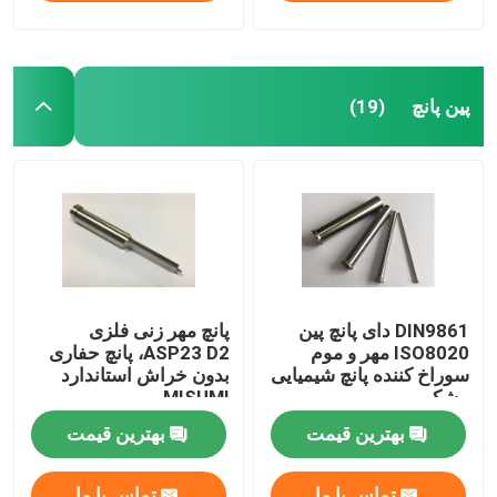
پین پانچ
(19)
DIN9861 دای پانچ پین
پانچ مهر زنی فلزی
ISO8020 مهر و موم
ASP23 D2، پانچ حفاری
سوراخ کننده پانچ شیمیایی
بدون خراش استاندارد
مشکی
MISUMI
بهترین قیمت
بهترین قیمت
تماس با ما
تماس با ما