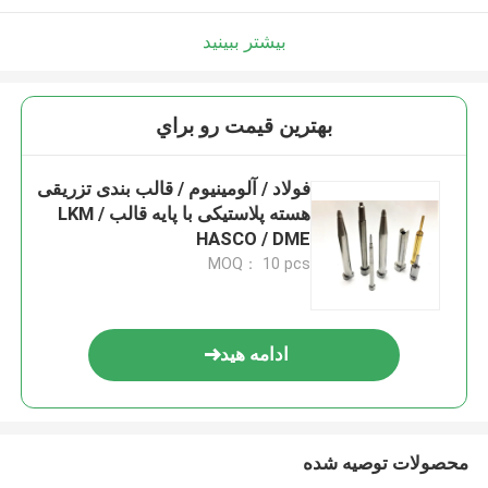
بیشتر ببینید
بهترين قيمت رو براي
فولاد / آلومینیوم / قالب بندی تزریقی
هسته پلاستیکی با پایه قالب LKM /
HASCO / DME
MOQ： 10 pcs
ادامه هید
محصولات توصیه شده