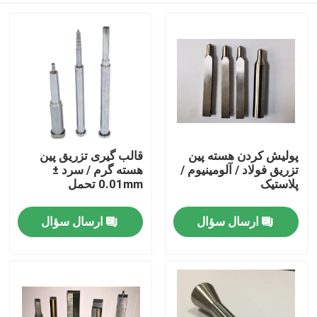
پولیش کردن هسته پین
قالب گیری تزریق پین
تزریق فولاد / آلومینیوم /
هسته گرم / سرد ±
پلاستیک
0.01mm تحمل
ارسال سؤال
ارسال سؤال
خانه
دربارهی ما
اطلاعات تماس