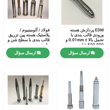
محصولات
قطعات قالب دقیق
EDM پردازش هسته
فولاد / آلومینیوم /
ورودی قالب بندی با
پلاستیک هسته پین تزریق
تحمل بالا ± 0.01mm و
قالب بندی با سطح شن و
500،000 شات
ماسه
قطعات قالب تزریق پلاستیک
ارسال سؤال
ارسال سؤال
پین و آستین اجکتور
پین پانچ
مکان یابی بلوک
پین ها و بوش های راهنما