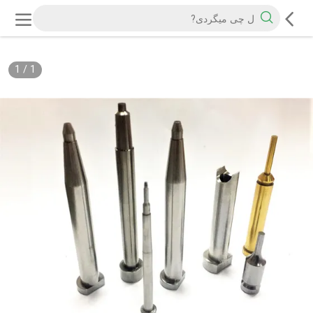
1
/
1