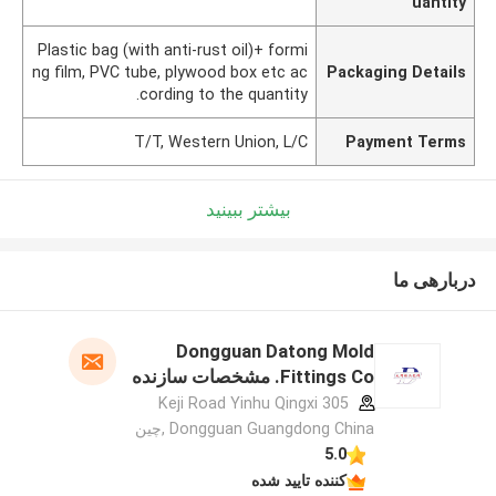
uantity
Plastic bag (with anti-rust oil)+ formi
ng film, PVC tube, plywood box etc ac
Packaging Details
cording to the quantity.
T/T, Western Union, L/C
Payment Terms
بیشتر ببینید
دربارهی ما
Dongguan Datong Mold
Fittings Co. مشخصات سازنده
305 Keji Road Yinhu Qingxi
Dongguan Guangdong China ,چین
5.0
کننده تایید شده