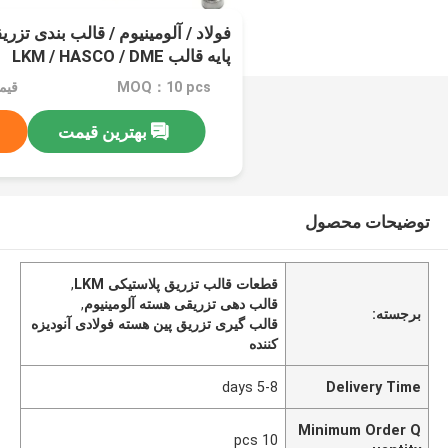
فولاد / آلومینیوم / قالب بندی تزر
پایه قالب LKM / HASCO / DME
MOQ：10 pcs
قیمت：.2
بهترین قیمت
توضیحات محصول
قطعات قالب تزریق پلاستیکی LKM
,
قالب دهی تزریقی هسته آلومینیوم
,
برجسته:
قالب گیری تزریق پین هسته فولادی آنودیزه
کننده
5-8 days
Delivery Time
Minimum Order Q
10 pcs